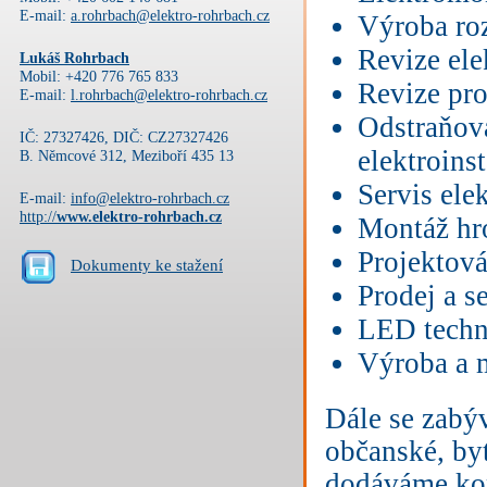
E-mail:
a.rohrbach@elektro-rohrbach.cz
Výroba ro
Revize ele
Lukáš Rohrbach
Mobil: +420 776 765 833
Revize pr
E-mail:
l.rohrbach@elektro-rohrbach.cz
Odstraňová
IČ: 27327426, DIČ: CZ27327426
elektroinst
B. Němcové 312, Meziboří 435 13
Servis ele
E-mail:
info@elektro-rohrbach.cz
http://
www.elektro-rohrbach.cz
Montáž h
Projektov
Dokumenty ke stažení
Prodej a s
LED techn
Výroba a 
Dále se zabý
občanské, byt
dodáváme kom