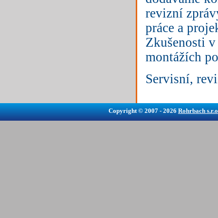
revizní zpráv
práce a proj
Zkušenosti v 
montážích po
Servisní, rev
Copyright © 2007 - 2026
Rohrbach s.r.o