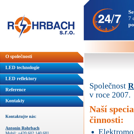
Se
7 
po
O společnosti
LED technologie
LED reflektory
Společnost
R
Reference
v roce 2007.
Kontakty
Naší specia
Kontaktujte nás:
činnosti:
Antonín Rohrbach
Elektromo
Mobil: +420 602 140 681