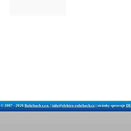
 © 2007 - 2026
Rohrbach s.r.o.
|
info@elektro-rohrbach.cz
| stránky spravuje
DE